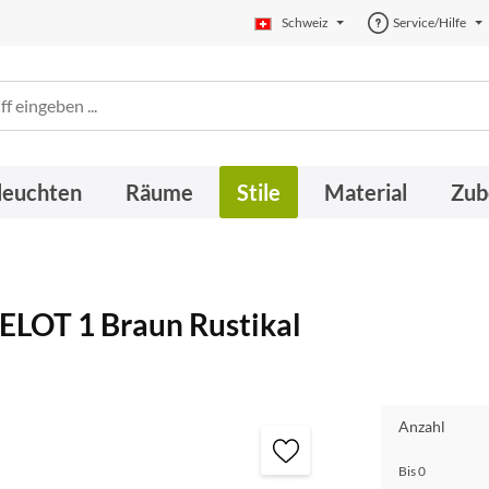
Schweiz
Service/Hilfe
leuchten
Räume
Stile
Material
Zub
LOT 1 Braun Rustikal
Anzahl
Bis
0