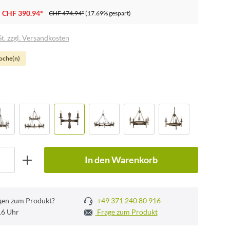
CHF 390.94*
CHF 474.94*
(17.69% gespart)
t. zzgl. Versandkosten
Woche(n)
In den Warenkorb
gen zum Produkt?
+49 371 240 80 916
 16 Uhr
Frage zum Produkt