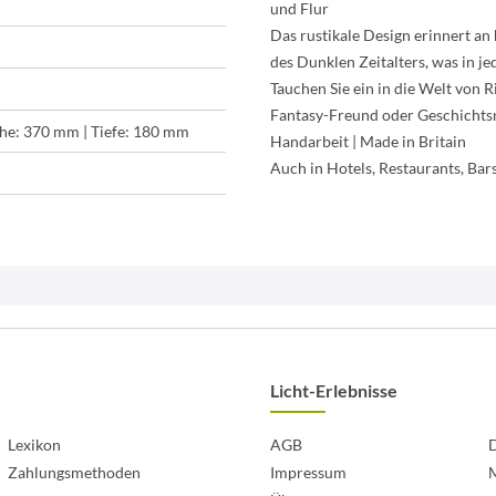
und Flur
Das rustikale Design erinnert a
des Dunklen Zeitalters, was in 
Tauchen Sie ein in die Welt von R
Fantasy-Freund oder Geschichts
he: 370 mm | Tiefe: 180 mm
Handarbeit | Made in Britain
Auch in Hotels, Restaurants, Bars
Licht-Erlebnisse
Lexikon
AGB
D
Zahlungsmethoden
Impressum