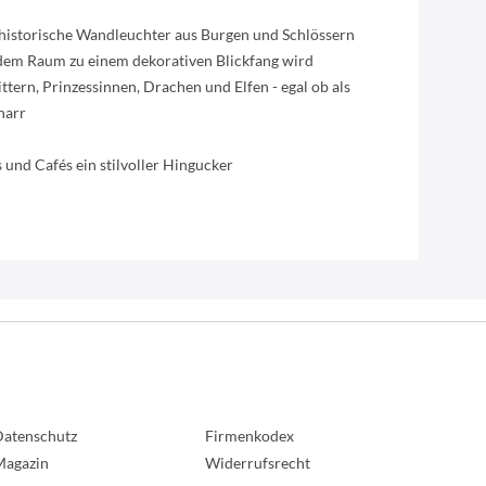
n historische Wandleuchter aus Burgen und Schlössern
jedem Raum zu einem dekorativen Blickfang wird
ittern, Prinzessinnen, Drachen und Elfen - egal ob als
narr
 und Cafés ein stilvoller Hingucker
atenschutz
Firmenkodex
Magazin
Widerrufsrecht