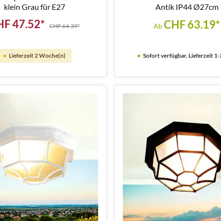
klein Grau für E27
Antik IP44 Ø27cm
HF 47.52*
CHF 63.19*
Ab
CHF 64.39*
Lieferzeit 2 Woche(n)
Sofort verfügbar, Lieferzeit 1-