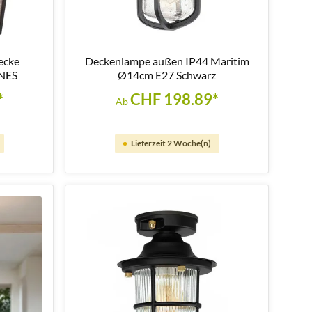
ecke
Deckenlampe außen IP44 Maritim
NNES
Ø14cm E27 Schwarz
*
CHF 198.89*
Ab
Lieferzeit 2 Woche(n)