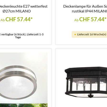
eckenleuchte E27 wetterfest
Deckenlampe für Außen S
Ø27cm MILANO
rustikal IP44 MILA
CHF 57.44*
CHF 57.44*
Ab
Ab
 verfügbar (6 Stück), Lieferzeit 1-3
Lieferzeit 16 Woche(n)
Tage