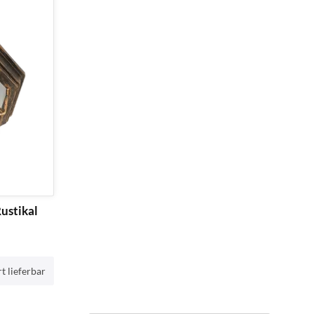
ustikal
t lieferbar