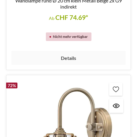
Wandlampe rund Ø 20 cm klein Metall Beige 2x G9
indirekt
CHF 74.69*
Ab
Nicht mehr verfügbar
Details
72
%