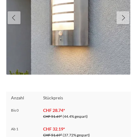
Anzahl
Stückpreis
CHF 28.74*
Bis
0
CHF 51.69*
(44.4% gespart)
CHF 32.19*
Ab
1
CHF 51.69*
(37.72% gespart)