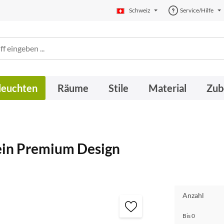
Schweiz
Service/Hilfe
leuchten
Räume
Stile
Material
Zub
lein Premium Design
Anzahl
Bis
0