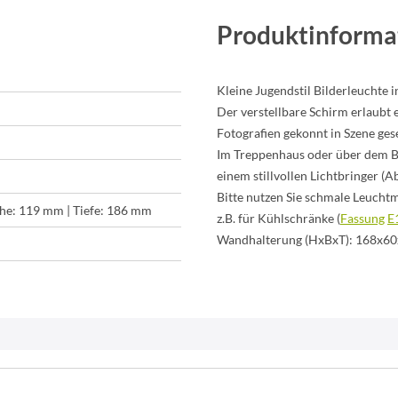
Produktinforma
Kleine Jugendstil Bilderleuchte 
Der verstellbare Schirm erlaubt e
Fotografien gekonnt in Szene ges
Im Treppenhaus oder über dem B
einem stillvollen Lichtbringer (
Bitte nutzen Sie schmale Leucht
he: 119 mm | Tiefe: 186 mm
z.B. für Kühlschränke (
Fassung
E
Wandhalterung (HxBxT): 168x6