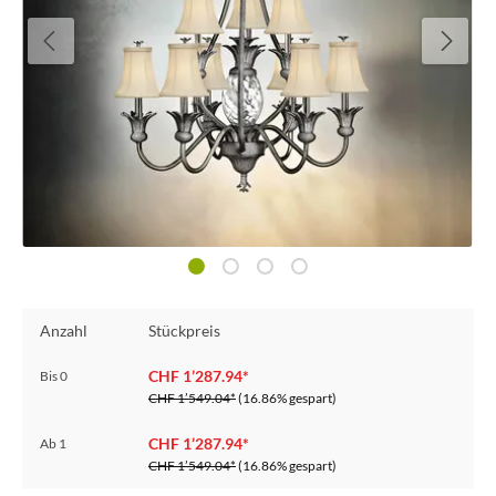
Anzahl
Stückpreis
CHF 1’287.94*
Bis
0
CHF 1’549.04*
(16.86% gespart)
CHF 1’287.94*
Ab
1
CHF 1’549.04*
(16.86% gespart)