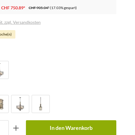
CHF 750.89*
CHF 905.04*
(17.03% gespart)
t. zzgl. Versandkosten
Woche(n)
In den Warenkorb