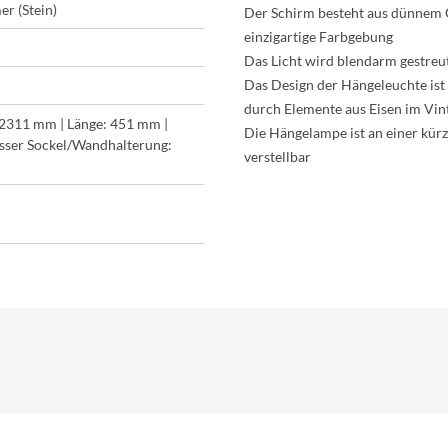
r (Stein)
Der Schirm besteht aus dünnem G
einzigartige Farbgebung
Das Licht wird blendarm gestreu
Das Design der Hängeleuchte ist 
durch Elemente aus Eisen im Vint
-2311 mm | Länge: 451 mm |
Die Hängelampe ist an einer kür
ser Sockel/Wandhalterung:
verstellbar