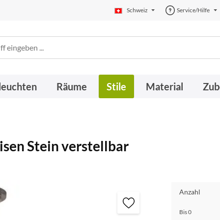
Schweiz
Service/Hilfe
leuchten
Räume
Stile
Material
Zub
sen Stein verstellbar
Anzahl
Bis
0