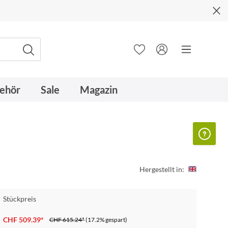
ehör
Sale
Magazin
Hergestellt in:
Stückpreis
CHF 509.39*
CHF 615.24*
(17.2% gespart)