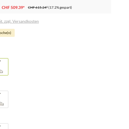
CHF 509.39*
CHF 615.24*
(17.2% gespart)
t. zzgl. Versandkosten
Woche(n)