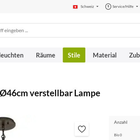
Schweiz
Service/Hilfe
leuchten
Räume
Stile
Material
Zub
Ø46cm verstellbar Lampe
Anzahl
Bis
0