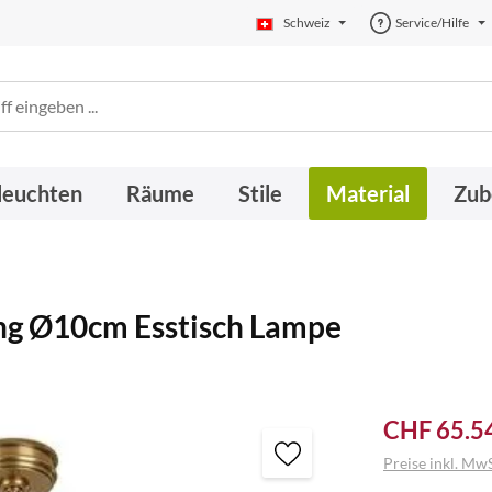
Schweiz
Service/Hilfe
leuchten
Räume
Stile
Material
Zub
g Ø10cm Esstisch Lampe
CHF 65.5
Preise inkl. MwS