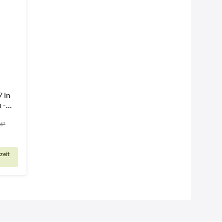
 in
 -
4*
rzeit