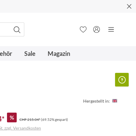
ehör
Sale
Magazin
Hergestellt in:
%
4*
CHF 215.04*
(69.52% gespart)
t. zzgl. Versandkosten