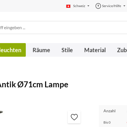
Schweiz
Service/Hilfe
leuchten
Räume
Stile
Material
Zub
Antik Ø71cm Lampe
Anzahl
Bis
0