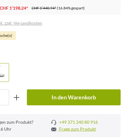
CHF 1’198.24*
CHF 1’440.94*
(16.84% gespart)
t. zzgl. Versandkosten
Woche(n)
In den Warenkorb
gen zum Produkt?
+49 371 240 80 916
 16 Uhr
Frage zum Produkt