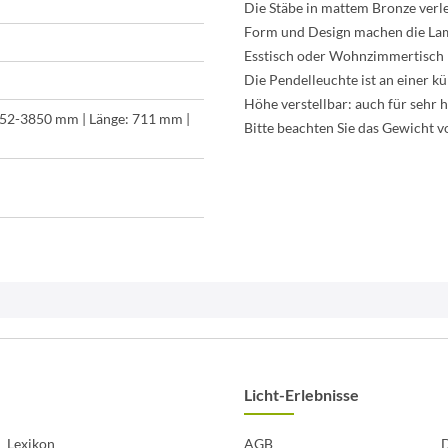
Die Stäbe in mattem Bronze verle
Form und Design machen die Lam
Esstisch oder Wohnzimmertisch
Die Pendelleuchte ist an einer k
Höhe verstellbar: auch für sehr
852-3850 mm | Länge: 711 mm |
Bitte beachten Sie das Gewicht v
Licht-Erlebnisse
Lexikon
AGB
D