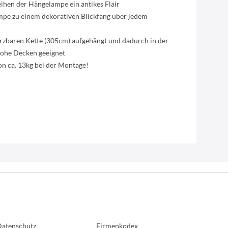
ihen der Hängelampe ein antikes Flair
pe zu einem dekorativen Blickfang über jedem
ürzbaren Kette (305cm) aufgehängt und dadurch in der
 hohe Decken geeignet
on ca. 13kg bei der Montage!
atenschutz
Firmenkodex