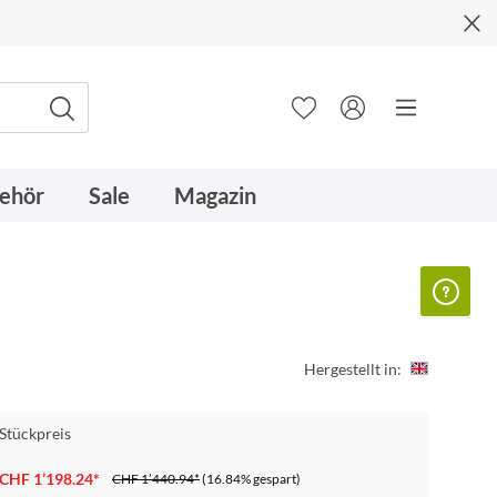
ehör
Sale
Magazin
Hergestellt in:
Stückpreis
CHF 1’198.24*
CHF 1’440.94*
(16.84% gespart)