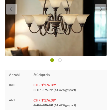
Anzahl
Stückpreis
CHF 1’176.39*
Bis
0
CHF 1’375.39*
(14.47% gespart)
CHF 1’176.39*
Ab
1
CHF 1’375.39*
(14.47% gespart)