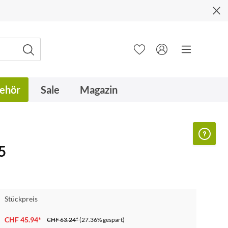
ehör
Sale
Magazin
5
Stückpreis
CHF 45.94*
CHF 63.24*
(27.36% gespart)