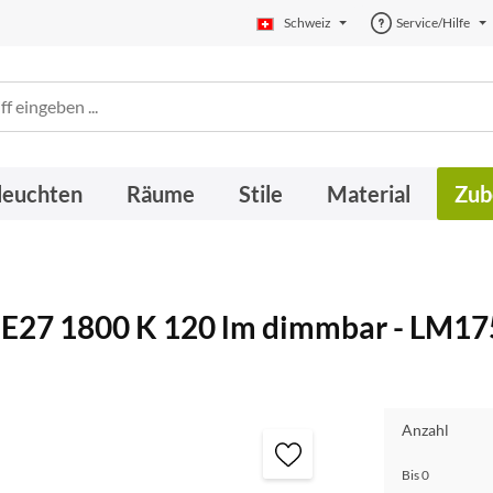
Schweiz
Service/Hilfe
leuchten
Räume
Stile
Material
Zub
d E27 1800 K 120 lm dimmbar - LM17
Anzahl
Bis
0