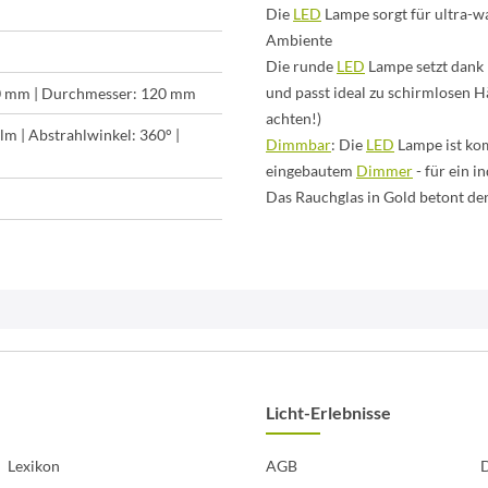
Die
LED
Lampe sorgt für ultra-wa
Ambiente
Die runde
LED
Lampe setzt dank
und passt ideal zu schirmlosen 
50 mm | Durchmesser: 120 mm
achten!)
m | Abstrahlwinkel: 360° |
Dimmbar
: Die
LED
Lampe ist ko
eingebautem
Dimmer
- für ein i
Das Rauchglas in Gold betont de
Licht-Erlebnisse
Lexikon
AGB
D