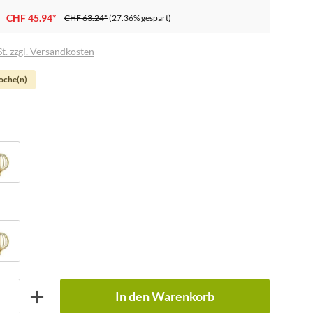
CHF 45.94*
CHF 63.24*
(27.36% gespart)
t. zzgl. Versandkosten
Woche(n)
In den Warenkorb