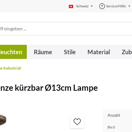
Schweiz
Service/Hilfe
leuchten
Räume
Stile
Material
Zub
 Industrial
onze kürzbar Ø13cm Lampe
Anzahl
Bis
0