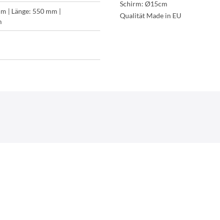
Schirm: Ø15cm
m | Länge: 550 mm |
Qualität Made in EU
m