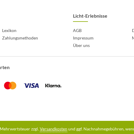
Licht-Erlebnisse
Lexikon
AGB
D
Zahlungsmethoden
Impressum
Über uns
arten
l. Mehrwertsteuer zzgl.
Versandkosten
und ggf. Nachnahmegebühren, wenn