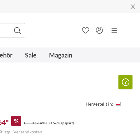
ehör
Sale
Magazin
Hergestellt in:
%
64*
CHF 157.49*
(33.56% gespart)
t. zzgl. Versandkosten