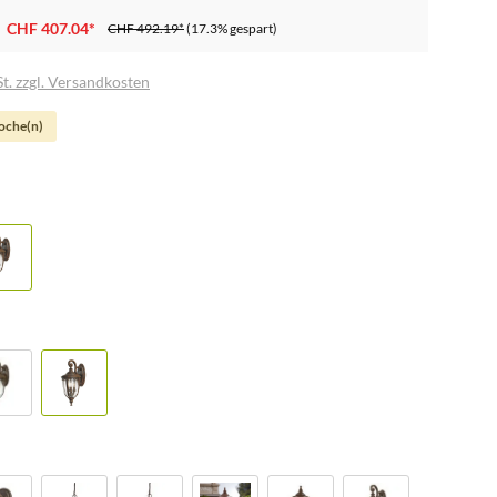
CHF 407.04*
CHF 492.19*
(17.3% gespart)
t. zzgl. Versandkosten
Woche(n)