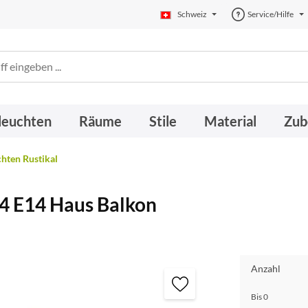
Schweiz
Service/Hilfe
leuchten
Räume
Stile
Material
Zub
ten Rustikal
44 E14 Haus Balkon
Anzahl
Bis
0