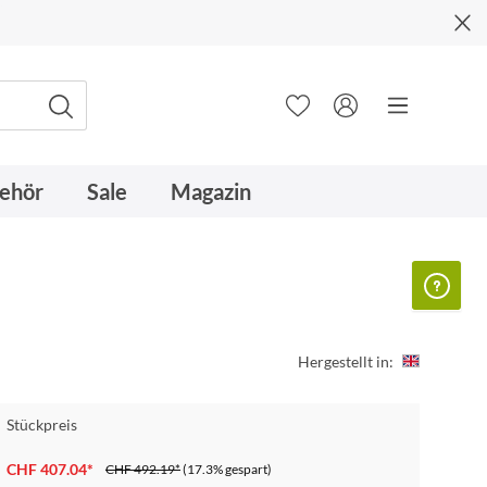
ehör
Sale
Magazin
Hergestellt in:
Stückpreis
CHF 407.04*
CHF 492.19*
(17.3% gespart)