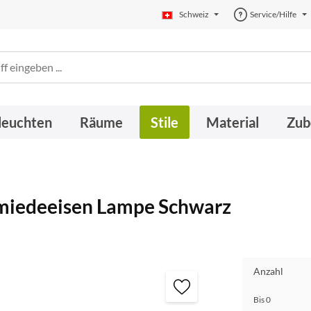
Schweiz
Service/Hilfe
leuchten
Räume
Stile
Material
Zub
iedeeisen Lampe Schwarz
Anzahl
Bis
0