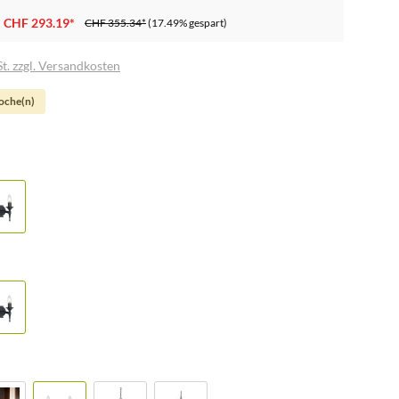
CHF 293.19*
CHF 355.34*
(17.49% gespart)
t. zzgl. Versandkosten
Woche(n)