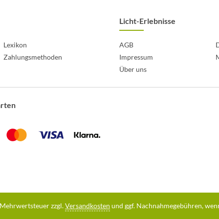
Licht-Erlebnisse
Lexikon
AGB
D
Zahlungsmethoden
Impressum
Über uns
arten
l. Mehrwertsteuer zzgl.
Versandkosten
und ggf. Nachnahmegebühren, wenn