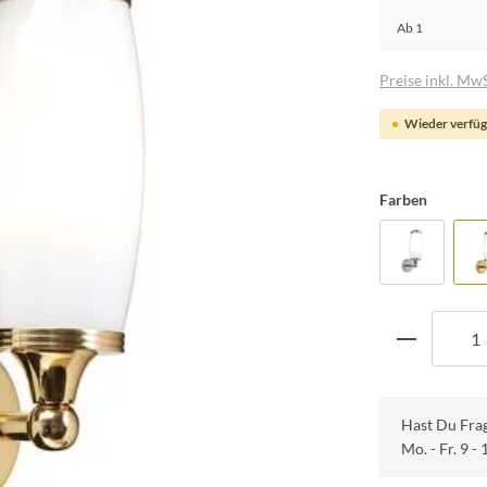
Ab
1
Preise inkl. MwS
Wieder verfüg
Farben
Hast Du Fra
Mo. - Fr. 9 -