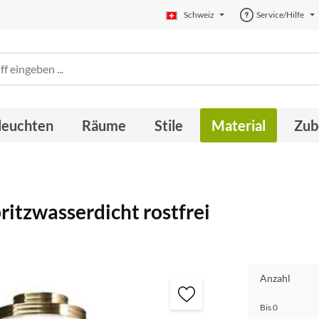
Schweiz
Service/Hilfe
leuchten
Räume
Stile
Material
Zub
itzwasserdicht rostfrei
Anzahl
Bis
0