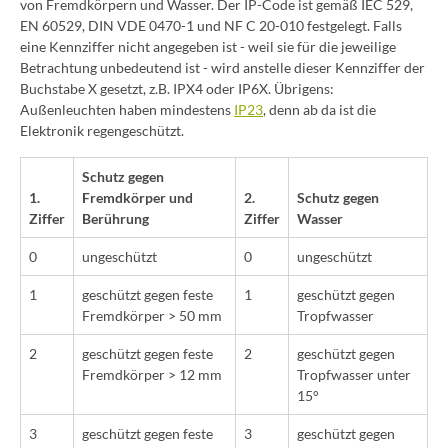
von Fremdkörpern und Wasser. Der IP-Code ist gemäß IEC 529,
EN 60529, DIN VDE 0470-1 und NF C 20-010 festgelegt. Falls
eine Kennziffer nicht angegeben ist - weil sie für die jeweilige
Betrachtung unbedeutend ist - wird anstelle dieser Kennziffer der
Buchstabe X gesetzt, z.B. IPX4 oder IP6X. Übrigens:
Außenleuchten haben mindestens
IP23
, denn ab da ist die
Elektronik regengeschützt.
Schutz gegen
1.
Fremdkörper und
2.
Schutz gegen
Ziffer
Berührung
Ziffer
Wasser
0
ungeschützt
0
ungeschützt
1
geschützt gegen feste
1
geschützt gegen
Fremdkörper > 50 mm
Tropfwasser
2
geschützt gegen feste
2
geschützt gegen
Fremdkörper > 12 mm
Tropfwasser unter
15°
3
geschützt gegen feste
3
geschützt gegen