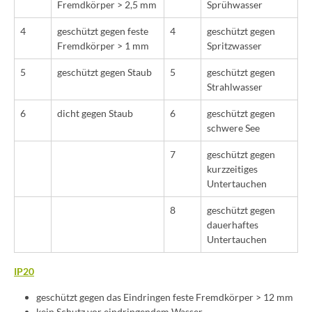
Fremdkörper > 2,5 mm
Sprühwasser
4
geschützt gegen feste
4
geschützt gegen
Fremdkörper > 1 mm
Spritzwasser
5
geschützt gegen Staub
5
geschützt gegen
Strahlwasser
6
dicht gegen Staub
6
geschützt gegen
schwere See
7
geschützt gegen
kurzzeitiges
Untertauchen
8
geschützt gegen
dauerhaftes
Untertauchen
IP20
geschützt gegen das Eindringen feste Fremdkörper > 12 mm
kein Schutz vor eindringendem Wasser