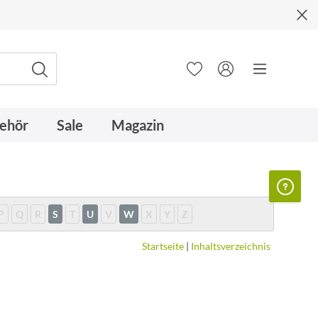
ehör
Sale
Magazin
P
Q
R
S
T
U
V
W
X
Y
Z
Startseite
|
Inhaltsverzeichnis