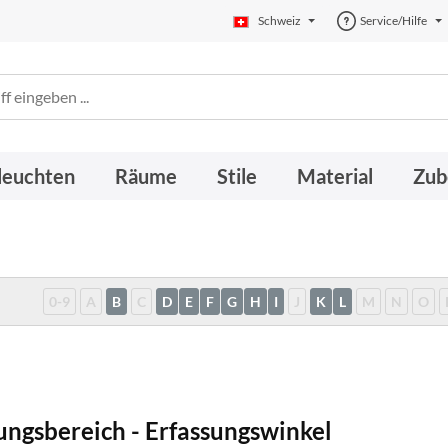
Schweiz
Service/Hilfe
leuchten
Räume
Stile
Material
Zub
0-9
A
B
C
D
E
F
G
H
I
J
K
L
M
N
O
ungsbereich - Erfassungswinkel