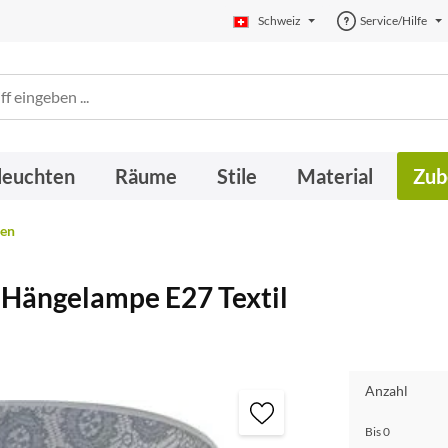
Schweiz
Service/Hilfe
leuchten
Räume
Stile
Material
Zub
en
Hängelampe E27 Textil
Anzahl
Bis
0