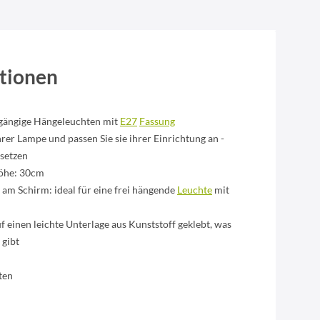
tionen
 gängige Hängeleuchten mit
E27
Fassung
rer Lampe und passen Sie sie ihrer Einrichtung an -
setzen
öhe: 30cm
 am Schirm: ideal für eine frei hängende
Leuchte
mit
f einen leichte Unterlage aus Kunststoff geklebt, was
 gibt
ten