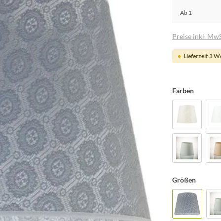
Ab
1
Preise inkl. MwS
Lieferzeit 3 
Farben
Größen