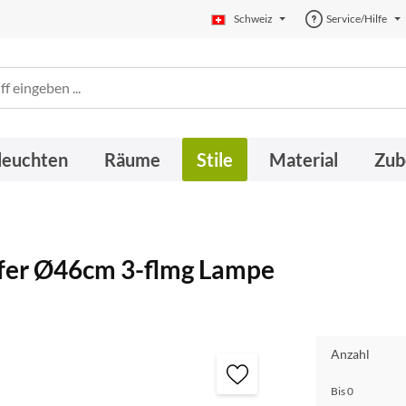
Schweiz
Service/Hilfe
leuchten
Räume
Stile
Material
Zub
fer Ø46cm 3-flmg Lampe
Anzahl
Bis
0