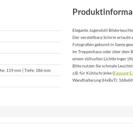
Produktinforma
Elegante Jugendstil Bilderleucht
Der verstellbare Schirm erlaubt e
Fotografien gekonnt in Szene ges
Im Treppenhaus oder über dem B
einem stillvollen Lichtbringer (
Bitte nutzen Sie schmale Leucht
he: 119 mm | Tiefe: 186 mm
z.B. für Kühlschränke (
Fassung
E
Wandhalterung (HxBxT): 168x6