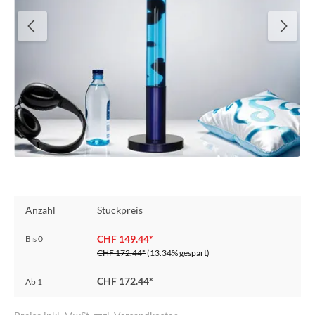
Anzahl
Stückpreis
CHF 149.44*
Bis
0
CHF 172.44*
(13.34% gespart)
CHF 172.44*
Ab
1