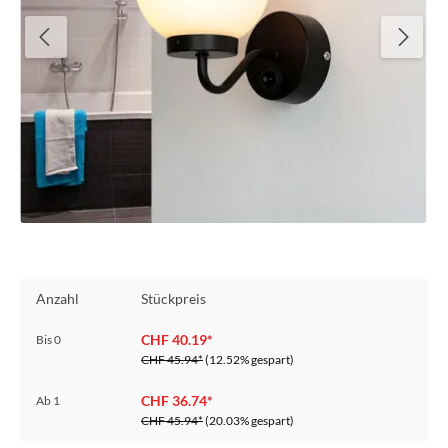
Anzahl
Stückpreis
CHF 40.19*
Bis
0
CHF 45.94*
(12.52% gespart)
CHF 36.74*
Ab
1
CHF 45.94*
(20.03% gespart)