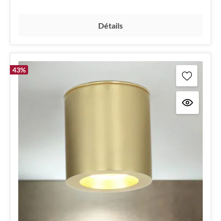
Détails
43
%