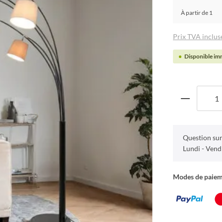
À partir de
1
Prix TVA incluse
Disponible imm
Question sur
Lundi - Vend
Modes de paie