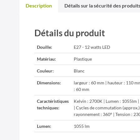
Description
Détails sur la sécurité des produit
Détails du produit
Douille:
E27 - 12 watts LED
Matériau:
Plastique
Couleur:
Blanc
Dimensions:
largeur : 60 mm | hauteur : 110 m
: 60 mm
Caractéristiques
Kelvin : 2700K | Lumen : 1055lm |
techniques:
| Cycles de commutation (approx.)
rayonnement : 360° | Tension : 2
Lumen:
1055 lm