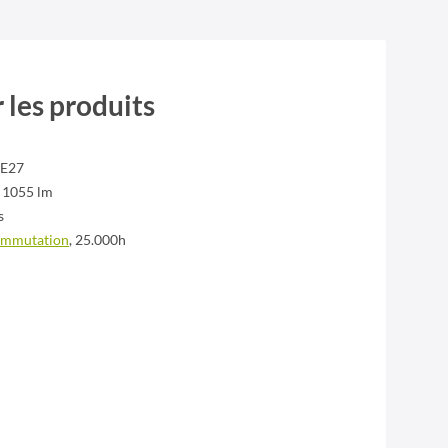
 les produits
E27
| 1055 lm
s
commutation
, 25.000h