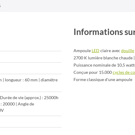
s
Informations sur
Ampoule
LED
claire avec
douille
2700 K lumière blanche chaude 
Puissance nominale de 10,5 watt
Conçue pour 15.000
cycles de 
Forme classique d'une ampoule
m | longueur : 60 mm | diamètre
 Durée de vie (approx.) : 25000h
 : 20000 | Angle de
30V