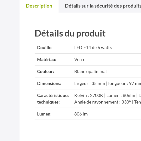
Description
Détails sur la sécurité des produit
Détails du produit
Douille:
LED E14 de 6 watts
Matériau:
Verre
Couleur:
Blanc opalin mat
Dimensions:
largeur : 35 mm | longueur : 97 m
Caractéristiques
Kelvin : 2700K | Lumen : 806lm | D
techniques:
Angle de rayonnement : 330° | Ten
Lumen:
806 lm