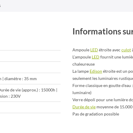
s
Informations sur
Ampoule
LED
étroite avec
culot
à
L'ampoule
LED
fournit une lumiè
chaleureuse
La lampe
Edison
étroite est un p
seulement les luminaires rustique
m | diamètre : 35 mm
Forme classique en goutte d'eau :
urée de vie (approx.) : 15000h |
luminaire)
sion : 230V
Verre dépoli pour une lumière do
Durée de vie
moyenne de 15.000
Pas de gradation possible